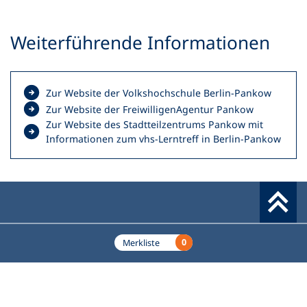
Weiterführende Informationen
(
Zur Website der Volkshochschule Berlin-Pankow
Ö
(
Zur Website der FreiwilligenAgentur Pankow
f
Ö
Zur Website des Stadtteilzentrums Pankow mit
f
f
(
Informationen zum vhs-Lerntreff in Berlin-Pankow
n
f
Ö
e
n
f
t
e
f
i
t
n
n
i
e
e
n
t
Werkzeuge
i
e
i
0
Merkliste
n
i
n
e
n
e
vhs-Ehrenamtsportal
Fußzeile
m
e
i
Das vhs-Ehrenamtsportal wurde vom Deutschen
n
m
n