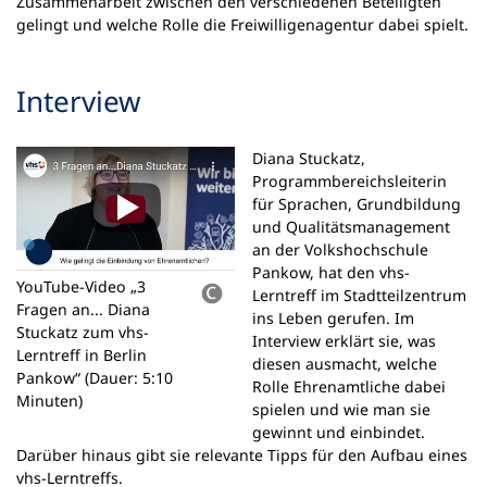
Zusammenarbeit zwischen den verschiedenen Beteiligten
gelingt und welche Rolle die Freiwilligenagentur dabei spielt.
Interview
Diana Stuckatz,
Programmbereichsleiterin
für Sprachen, Grundbildung
und Qualitätsmanagement
an der Volkshochschule
Pankow, hat den vhs-
YouTube-Video „3
Lerntreff im Stadtteilzentrum
Fragen an... Diana
ins Leben gerufen. Im
Stuckatz zum vhs-
Interview erklärt sie, was
Lerntreff in Berlin
diesen ausmacht, welche
Pankow“ (Dauer: 5:10
Rolle Ehrenamtliche dabei
Minuten)
spielen und wie man sie
gewinnt und einbindet.
Darüber hinaus gibt sie relevante Tipps für den Aufbau eines
vhs-Lerntreffs.