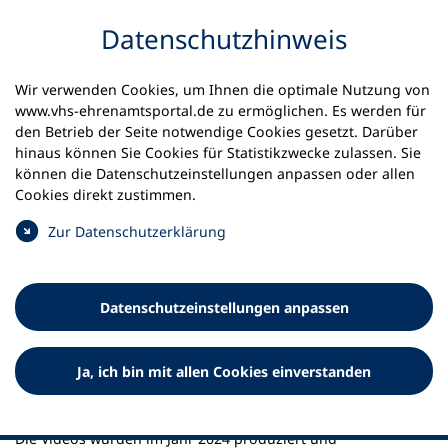
Inhalt anspringen
Datenschutz­hinweis
Startseite
Best Practice
Wir verwenden Cookies, um Ihnen die optimale Nutzung von
Der vhs-Lerntreff in Berlin-Pankow
www.vhs-ehrenamtsportal.de zu ermöglichen. Es werden für
den Betrieb der Seite notwendige Cookies gesetzt. Darüber
Der vhs-Lerntreff in Berlin-
hinaus können Sie Cookies für Statistikzwecke zulassen. Sie
können die Datenschutz­einstellungen anpassen oder allen
Pankow
Cookies direkt zustimmen.
Im vhs-Lerntreff in Berlin-Pankow finden Menschen
Zur Datenschutz­erklärung
wohnortnah Unterstützung beim Lesen, Schreiben und
Deutschlernen. Ehrenamtliche und Lehrkräfte begleiten
sie dabei – wie das gelingt, zeigen unsere Videos.
Datenschutz­einstellungen anpassen
Ja, ich bin mit allen Cookies einverstanden
Die Videos wurden im Jahr 2024 produziert und